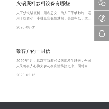
火锅底料炒料设备有哪些
人工炒火锅底料，顾名思义，为人工手动炒制，适
用于投资小，小批量实验性炒制，是效率低，质
量、卫生都难以保证。
2020-08-31
致客户的一封信
2020年1月，武汉市新型冠状病毒发生以来，全国
人民都在齐心协力参与在疫情防控之中。面对当前
形势，成都川一机械有限公司积极响应和落实中央
2020-02-15
和各级地方政府对新型冠状病毒感染疫情防控工
作。