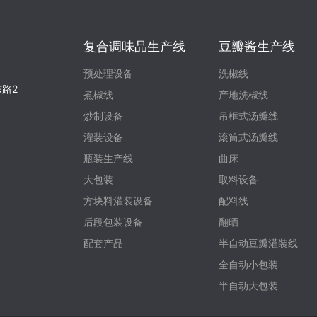
复合调味品生产线
豆瓣酱生产线
预处理设备
洗椒线
路2
煮椒线
产地洗椒线
炒制设备
吊框式汤瓣线
灌装设备
滚筒式汤瓣线
瓶装生产线
曲床
大包装
取料设备
方块料灌装设备
配料线
后段包装设备
翻晒
配套产品
半自动豆瓣灌装线
全自动小包装
半自动大包装