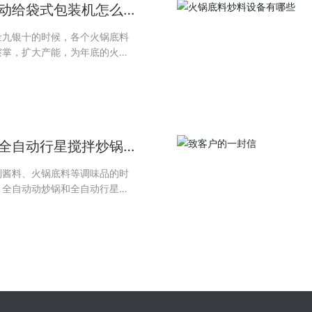
动给袋式包装机怎么
金九银十的时候，各个火锅底料
擦掌，扩大产能，为年底的火热
候，有一款灌装、包装效率高的
袋式包装机就显得格外重要。
全自动行星搅拌炒锅
制酱料、火锅底料等调味品的时
，全自动动炒锅和全自动行星搅
其实咱们不用纠结，这两个都是指
各地的叫法有差异。