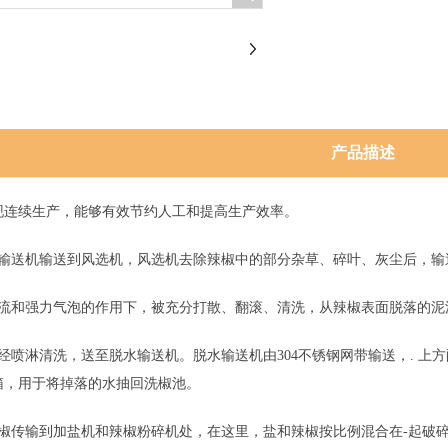
产品描述
续生产，能够有效节约人工和提高生产效率。
送机输送到风选机，风选机去除辣椒中的部分杂草、碎叶、灰尘后，输
和强力气泡的作用下，被充分打散、翻滚、清洗，从辣椒表面脱落的泥
淋清洗，送至脱水输送机。脱水输送机由304不锈钢网带输送，. 上
箱，用于将掉落的水抽回洗椒池。
传输到加盐机和辣椒粉碎机处，在这里，盐和辣椒按比例混合在-起破碎