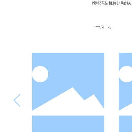
搅拌灌装机将盐和辣
上一页
无