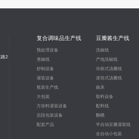
复合调味品生产线
豆瓣酱生产线
预处理设备
洗椒线
路2
煮椒线
产地洗椒线
炒制设备
吊框式汤瓣线
灌装设备
滚筒式汤瓣线
瓶装生产线
曲床
大包装
取料设备
方块料灌装设备
配料线
后段包装设备
翻晒
配套产品
半自动豆瓣灌装线
全自动小包装